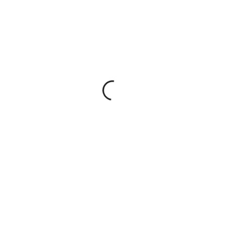
Artistique Marguerite Lavayssiere Creation logo charte graphique site i
igatoires sont indiqués avec
*