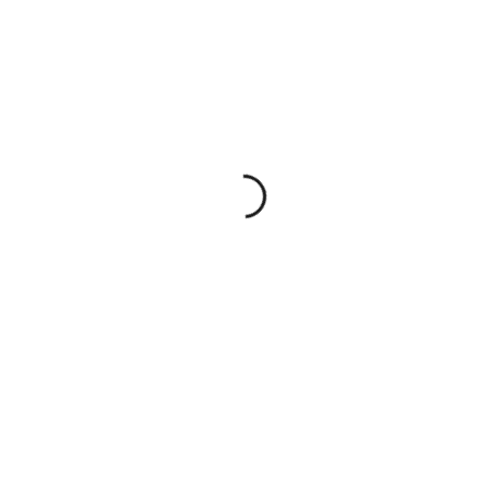
Artistique Marguerite Lavayssiere Creation logo charte graphique site in
igatoires sont indiqués avec
*